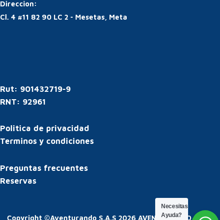
Direccion:
Cl. 4 #11 82 90 LC 2 - Mesetas, Meta
Rut: 901432719-9
RNT: 92961
Politica de privacidad
Terminos y condiciones
Preguntas frecuentes
Reservas
Necesitas
Ayuda?
Copyright ©Aventurando S.A.S 2026 AVENTURANDO SAS |