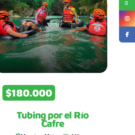
$180.000
Tubing por el Río
Cafre