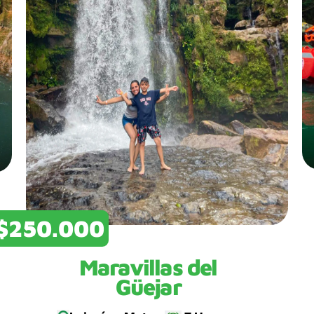
$250.000
Maravillas del
Güejar