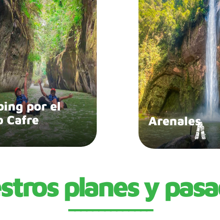
bing por el
o Cafre
Arenales
stros planes y pasa
______________