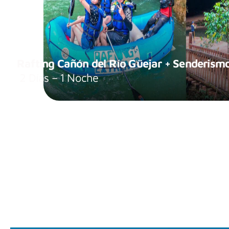
Rafting Cañón del Río Güejar + Senderism
2 Días – 1 Noche