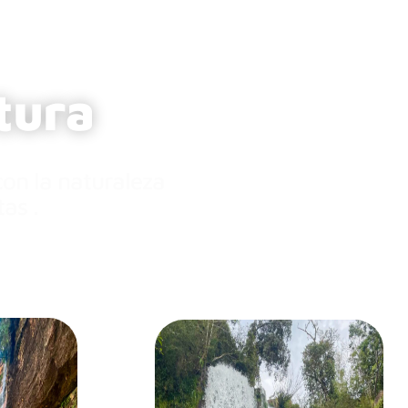
tura
con la naturaleza
as .