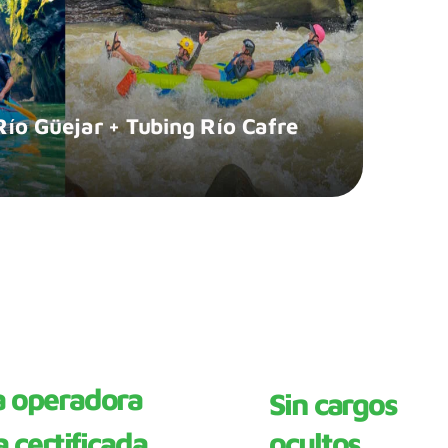
Río Güejar + Tubing Río Cafre
a operadora
Sin cargos
a certificada
ocultos