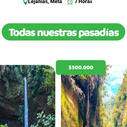
Lejanías, Meta
7 Hora
s
Todas nuestras pasadías
$500.000