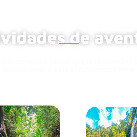
ividades de aven
____________
cciones ecoturísticas que te reconectan 
 llevan a vivir la vida al máximo en Meset