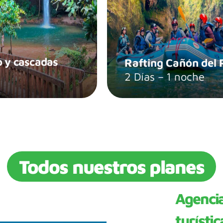
o y cascadas
Rafting Cañón del 
2 Días – 1 noche
Todos nuestros planes
Agenci
turístic