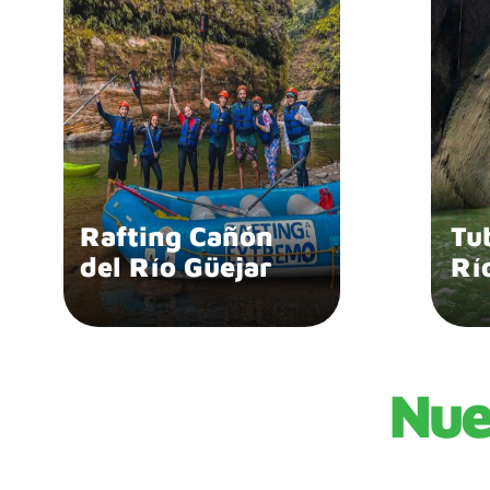
Rafting Cañón
Tu
del Río Güejar
Rí
Nue