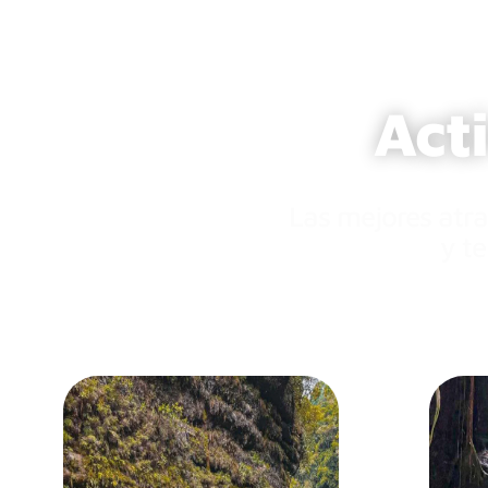
Act
Las mejores atra
y te