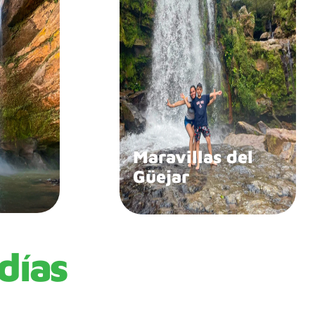
Maravillas del
Güejar
días